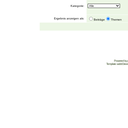
Kategorie:
Ergebnis anzeigen als:
Beiträge
Themen
Powered by
Template
xabbGree