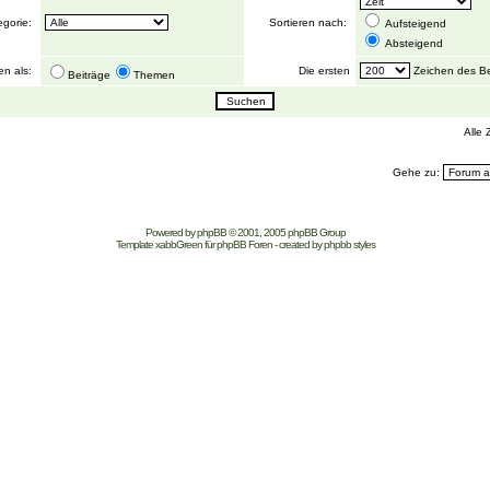
egorie:
Sortieren nach:
Aufsteigend
Absteigend
en als:
Die ersten
Zeichen des Be
Beiträge
Themen
Alle
Gehe zu:
Powered by
phpBB
© 2001, 2005 phpBB Group
Template
xabbGreen
für phpBB
Foren
- created by
phpbb styles