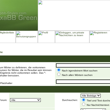
ht
Suchabfrage
um Wörter zu definieren, die vorkommen
tzen für Wörter, die im Resultat sein können
Nach irgendeinem Wort suchen
m Ergebnis nicht vorkommen sollen. Das *-
Nach allen Wörtern suchen
zhalter benutzen.
Platzhalter
Suchoptionen
Forum:
Durchsuchen:
Titel und Text durc
Nur Nachrichtentext