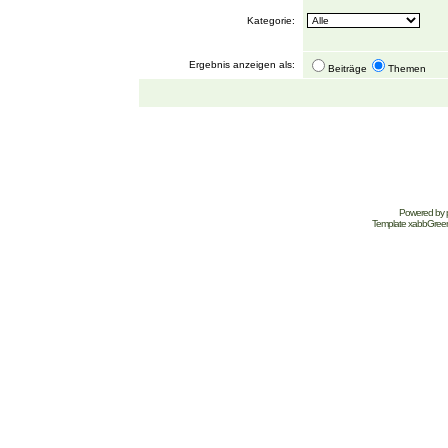
Kategorie:
Ergebnis anzeigen als:
Beiträge
Themen
Powered by
Template
xabbGree