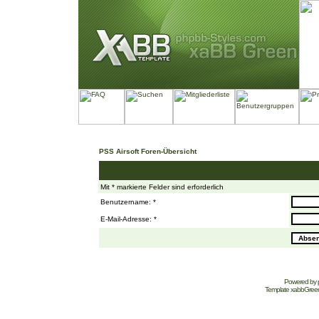
PSS Airsoft Foren-Übersicht
Schickt
Mit * markierte Felder sind erforderlich
Benutzername: *
E-Mail-Adresse: *
Powered by
Template
xabbGree